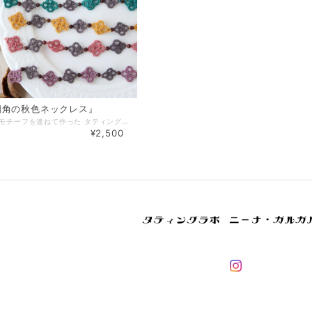
四角の秋色ネックレス』
小さな四角いモチーフを連ねて作った タティングレースのネックレスです。 少しくすんだカラフルな糸とショコラブラウンの糸を組み合わせ 落ち着いた雰囲気になりました。 モチーフの繋ぎ目にコロンと丸みのあるウッドビーズを使用し 可愛さもＵＰです。 秋冬コーデのアクセントや お気に入りのカラーを身に着けたい時にもおススメです。 【素材・色・サイズ】 ・レース糸、刺繍糸 ・ウッドビーズ（3ｍm） ・チェーン素材：丹銅、色：銀古美 ＊金属アレルギーの方はご注意下さい＊ サイズ：モチーフ：横（約25～26cm）、縦（約1.5cm） 全長（約55～56cm)＋アジャスター（約5,5cm） ＊チェーンについては長さ変更も可能ですのでご相談下さい＊ ◆有料（100円）包装有。詳細は「その他」→「ギフトラッピング」をご覧下さい◆
¥2,500