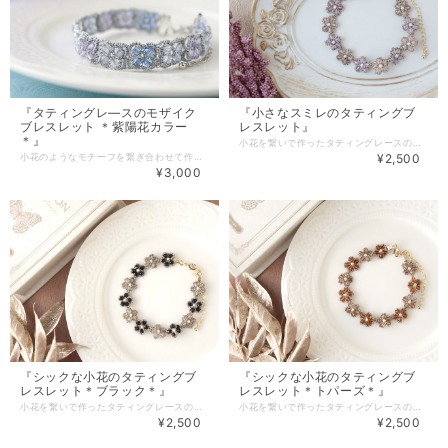
『タティングレ―スのモザイク
『小さなスミレのタティングブ
ブレスレット ＊紫陽花カラー
レスレット』
＊』
小花を繋いで作ったタティングレースのブレスレットです。 女性らしい柔らかな色合いは春の装いにもピッタリで レースアクセサリーならではの上品で繊細な雰囲気になりました。 いつものコーデに華やかさをプラスしたい時にもおススメです。 【素材・色・サイズ】 ・ラメのレース糸 ・チェコビーズ（約3mm） ・パール（約2mm） 長さ（金具を含む）：約16.5cm、+ アジャスター約5,5cm （マグネット ＋ 150円） ＊無料で長さの変更も可能です。ご希望の場合はまずご相談下さい＊ ◆有料（100円）包装有。詳細は「その他」→「ギフトラッピング」をご覧下さい◆
小花のようなモチーフを繋ぎ合わせて作った タティングレ―スのブレスレットです。 4色のビーズを交互に並べてモザイク風に仕上げました。 ラメ糸を使用してる為ジュエリー感がＵＰし 涼し気な見た目はこれからの季節にも◎ 手元を華やかに彩りたい方にもおススメです。 【素材・色・サイズ】 ・レース糸（ラメ） ・チェコビーズ（3mm） レース部分の長さ：約16cm、幅約1cm + アジャスター約5,5cm (マグネット + 約2cm) ＊金具のイメージの参考に別の作品の画像を使用してます＊ ＊長さについてはブログ内「ネックレス・ブレスレットのサイズについて」を ご参照ください。長さは変更可能ですのでお気軽にご相談下さい＊ ◆有料（100円）包装有。詳細は「その他」→「ギフトラッピング」をご覧下さい◆
¥2,500
¥3,000
『シックな小花のタティングブ
『シックな小花のタティングブ
レスレット＊ブラック＊』
レスレット＊トパーズ＊』
小花を繋いで作ったタティングレースのブレスレットです。 ブラック×グレーの落ち着いたカラーの組み合わせですが 周りをラメ糸で縁取る事で華やかさがUPしました。 レースアクセサリーならではの上品で繊細な雰囲気は もたつきがちな冬コーデの引き締め効果や シンプルな装いのアクセントにもおススメです。 【素材・色・サイズ】 ・ラメのレース糸 ・チェコビーズ（約3mm） ・パール（約2mm） 長さ（金具を含む）：約16.5cm、+ アジャスター約5,5cm （マグネット ＋ 150円） ＊無料で長さの変更も可能です。ご希望の場合はまずご相談下さい＊ ◆有料（100円）包装有。詳細は「その他」→「ギフトラッピング」をご覧下さい◆
小花を繋いで作ったタティングレースのブレスレットです。 濃淡の異なるトパーズのビーズを使用し 周りをラメ糸で縁取る事で華やかさがUPしました。 レースアクセサリーならではの上品で繊細な雰囲気は もたつきがちな冬コーデの引き締め効果や シンプルな装いのアクセントにもおススメです。 【素材・色・サイズ】 ・ラメのレース糸 ・チェコビーズ（約3mm） ・パール（約2mm） 長さ（金具を含む）：約16.5cm、+ アジャスター約5,5cm （マグネット ＋ 150円） ＊無料で長さの変更も可能です。ご希望の場合はまずご相談下さい＊ ◆有料（100円）包装有。詳細は「その他」→「ギフトラッピング」をご覧下さい◆
¥2,500
¥2,500