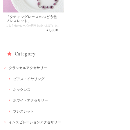
『タティングレースのぶどう色
ブレスレット』
ぶどう色のビーズの周りを結い上げた タティングレースのブレスレットです。 色味を抑えた糸と組み合わせて 大人っぽく落ち着いた雰囲気になりました。 手元にアクセントをプラスしたい時や 夏～秋にかけててのお出かけにもおススメです。 【素材・色・サイズ】 ・レース糸 ・シードビーズ ・チェコ ラウンドビーズ（4mm） ・メタルリング レース部分の長さ：約15.5cm ＋アジャスター約5,5cm （マグネット + 約2.8cm） ＊金具のイメージの参考に別の作品の画像を使用してます＊ ＊長さについてはブログ内「ネックレス・ブレスレットのサイズについて」を ご参照ください。長さは変更可能ですのでお気軽にご相談下さい＊ ◆有料（100円）包装有。詳細は「その他」→「ギフトラッピング」をご覧下さい◆
¥1,800
Category
クラシカルアクセサリー
ピアス・イヤリング
ネックレス
ホワイトアクセサリー
ブレスレット
インスピレーションアクセサリー