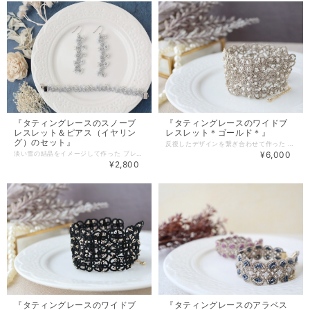
『タティングレースのスノーブ
『タティングレースのワイドブ
レスレット＆ピアス（イヤリン
レスレット＊ゴールド＊』
グ）のセット』
反復したデザインを繋ぎ合わせて作った タティングレ―スのブレスレットです。 ゴールドのラメ糸に極小ビーズやパールを編み込み 大人っぽく上品な雰囲気になりました。 レースアクセサリーならではの軽い付け心地と抜群の存在感で 普段の装いに華やかさをプラスします。 手元を繊細に彩りたい方や ワンランク上のオシャレに挑戦したい方にもおススメです。 【素材・色・サイズ】 ・レース糸（ラメ） ・シードビーズ ・パール（2mm） ・ボタンカットガラス（2mm） サイズ：約15.5cm、幅：約3.5cm、アジャスター：約5,5cm （マグネット約2cm） ＊長さについてはブログ内「ネックレス・ブレスレットのサイズについて」を ご参照ください。長さは変更可能ですのでお気軽にご相談下さい＊ ◆有料（100円）包装有。詳細は「その他」→「ギフトラッピング」をご覧下さい◆
淡い雪の結晶をイメージして作った ブレスレットとネックレスのセットです。 キラキラしたラメのレース糸に２色のビーズを編み込み 淡く上品な雰囲気になりました。 冬のお出かけを楽しみたい方にも 人とは違ったオシャレに挑戦したい方にもおススメです。 【素材・色・サイズ】 ・ラメのレース糸（シルバー） ・シードビーズ ピアス：約6cm ブレスレット：約13.5cm、アジャスター：約5.5cm （マグネット：約1.2cm + 150円） ＊それぞれオプションより金具をお選び下さい＊ ＊長さについてはブログ内「ネックレス・ブレスレットのサイズについて」を ご参照ください。長さは変更可能ですのでお気軽にご相談下さい＊ ◆有料（100円）包装有。詳細は「その他」→「ギフトラッピング」をご覧下さい◆
¥6,000
¥2,800
『タティングレースのワイドブ
『タティングレースのアラベス