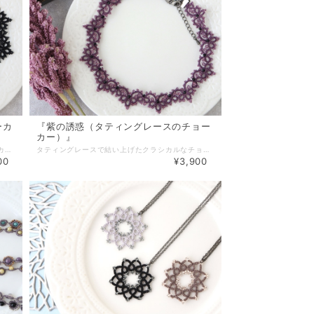
ーカ
『紫の誘惑（タティングレースのチョー
カー）』
タティングレースで編んだクラシカルなチョーカーです。 糸もビーズもブラック一色のみを使い シンプルで上品な雰囲気に仕上がりました。 さりげなくレースの繊細さが目をひきます。 流行に左右されないクラシカルなデザインだからこそ オールシーズンＯＫ。 カジュアルからフォーマルな場面まで幅広く活躍してくれそうです。 【素材・色・サイズ】 ・レース糸（ブラック） ・シードビーズ ・ガラスビーズ（2mm） サイズ：首回り約32cm＋アジャスター5.5cm ＊長さの変更も可能です。ご希望の場合はまずご相談下さい。 ブログ内『ネックレス・ブレスレットのサイズについて』もご参照下さい＊ ◆有料（100円）包装有。詳細は「その他」→「ギフトラッピング」をご覧下さい◆
タティングレースで結い上げたクラシカルなチョーカーです。 メインカラーの紫にアクセントとして黒のビーズをプラスし シンプルで上品な雰囲気に仕上がりました。 流行に左右されないクラシカルなデザインだからこそ オールシーズンＯＫ。 カジュアルからフォーマルな場面まで幅広く活躍してくれそうです。 【素材・色・サイズ】 ・レース糸（紫） ・シードビーズ ・ガラスビーズ（2mm） サイズ：首回り約32cm＋アジャスター5.5cm（銀古美） ＊長さの変更も可能です。ご希望の場合はまずご相談下さい。 ブログ内『ネックレス・ブレスレットのサイズについて』もご参照下さい＊ ◆有料（100円）包装有。詳細は「その他」→「ギフトラッピング」をご覧下さい◆
00
¥3,900