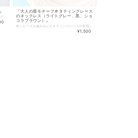
』
『大人の星モチーフ☆タティングレース
のネックレス（ライトグレー、黒、ショ
ビーズの周りをレース糸で結い上げた タティングレースのネックレスです。 長さと色の異なる二本のモチーフを束ね 重ね付けしているような印象になりました。 軽いつけ心地も◎ 暗くなりがちな冬コーデのアクセントとしてもオススメです。 【素材・色・サイズ】 ・レース糸 ・シードビーズ ・チェコラウンド(4mm) サイズ：全長：63cm：モチーフ大（26cm）＋チェーン（38cm） ＋アジャスター（5.5cm） ・チェーン素材：丹銅、色：ゴールド（グリーン、パープル）、シルバー（ブラック） ＊金属アレルギーの方はご注意下さい＊ ＊チェーンの長さについてはブログ内「ネックレス・ブレスレットのサイズについて」を ご参照ください。長さ変更も可能ですのでご相談下さい＊ △▼△▼△▼△▼△▼△▼△▼△▼△▼△▼△▼△▼ ネックレスの留め具が苦手な方の為に 「小、大、マグネットタイプ」の金具ご用意しました。 プルダウンよりお選び下さい。 【基本金具】 ・金具（小） → カニカン（10×5mm）＋ アジャスター ・金具（大） → カニカン（12×6mm）＋ アジャスター（大き目） 【オプション金具】＋200円 ・マグネット（8×9mm） ＋ アジャスター（大き目） ◆有料（100円）包装有。詳細は「その他」→「ギフトラッピング」をご覧下さい◆
コラブラウン）』
00
煌くビーズを編み込んだタティングレースの星型ネックレス。 落ち着いた色合いなのでお洋服に合わせやすく、 カジュアルからキレイ目まで幅広くお使い頂けます。 Ｔシャツやカットソー等シンプルコーデのアクセントとしても◎。 軽い付け心地も大変おススメです。 【素材・色・サイズ】 ・レース糸 ・シードビーズ モチーフ：直径：約3.5センチ チェーン：長さ（約52センチ）、アジャスター（約5.5センチ） ・素材：丹銅、色：銀古美（ライトシルバー、黒）、金古美（ショコラ） ＊金属アレルギーの方はご注意下さい＊ ＊チェーンの長さについてはブログ内「ネックレス・ブレスレットのサイズについて」を ご参照ください。長さ変更も可能ですのでご相談下さい＊ ◆有料（100円）包装有。詳細は「その他」→「ギフトラッピング」をご覧下さい◆
¥1,500