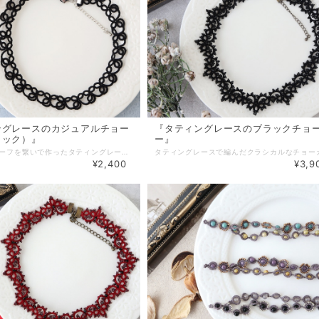
ングレースのカジュアルチョー
『タティングレースのブラックチョ
ラック）』
ー』
三つ葉のモチーフを繋いで作ったタティングレースのチョーカーです。 チョーカー初心者にも挑戦しやすい黒は 手持ちの服にも合わせやすく存在感も抜群。 カジュアルコーデのアクセントにもおススメです。 【素材・色・サイズ】 ・レース糸 ・シードビーズ サイズ：長さ：約32cm、幅：約1.5cm アジャスター：約5,5cm ＊長さについてはブログ内「ネックレス・ブレスレットのサイズについて」を ご参照ください。長さは変更可能ですのでお気軽にご相談下さい＊ △▼△▼△▼△▼△▼△▼△▼△▼△▼△▼△▼△▼ ネックレスの留め具が苦手な方の為に 「小、大、マグネットタイプ」の金具ご用意しました。 プルダウンよりお選び下さい。 【基本金具】 ・金具（小） → カニカン（10×5mm）＋ アジャスター ・金具（大） → カニカン（12×6mm）＋ アジャスター（大き目） 【オプション金具】＋200円 ・マグネット（8×9mm） ＋ アジャスター（大き目） ◆有料（100円）包装有。詳細は「その他」→「ギフトラッピング」をご覧下さい◆
¥2,400
¥3,9