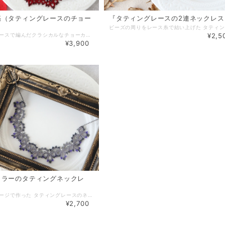
惑（タティングレースのチョー
『タティングレースの2連ネックレス
タティングレースで編んだクラシカルなチョーカーです。 メインカラーの赤に黒のビーズをアクセントとしてプラスし シンプルで上品な雰囲気に仕上がりました。 流行に左右されないクラシカルなデザインだからこそ オールシーズンＯＫ。 カジュアルからフォーマルな場面まで幅広く活躍してくれそうです。 【素材・色・サイズ】 ・レース糸（ボルドー） ・シードビーズ ・ガラスビーズ（2mm） サイズ：首回り約32cm＋アジャスター5.5cm（金古美） ＊長さの変更も可能です。ご希望の場合はまずご相談下さい。 ブログ内『ネックレス・ブレスレットのサイズについて』もご参照下さい＊ ◆有料（100円）包装有。詳細は「その他」→「ギフトラッピング」をご覧下さい◆
¥2,5
¥3,900
カラーのタティングネックレ
ダークなイメージで作った タティングレースのネックレスです。 グレーのレース糸に紫や青みがかったメタリックビーズを編みこみ 妖艶な雰囲気になりました。 首元をクールに彩りたい方にもおススメです。 【素材・色・サイズ】 ・レース糸（グレー） ・シードビーズ ・樹脂パール ・チェーン素材：丹銅、色：銀古美 ＊金属アレルギーの方はご注意下さい＊ サイズ：モチーフ：首周り約14cm、チェーン：約26cm 全長（約40cm)＋アジャスター（約5,5cm） ＊チェーンの長さについてはブログ内「ネックレス・ブレスレットのサイズについて」を ご参照ください。長さ変更も可能ですのでご相談下さい＊ ◆有料（100円）包装有。詳細は「その他」→「ギフトラッピング」をご覧下さい◆
¥2,700