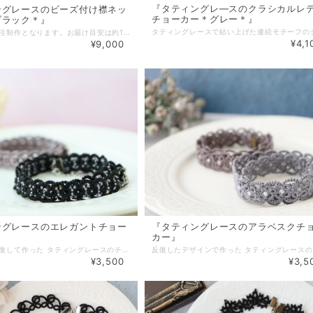
『タティングレ―スのクラシカルレ
ングレースのビーズ付け襟ネッ
チョーカー＊グレー＊』
ブラック＊』
＊こちらは受注制作となります。お届け目安は約10日です＊ タティングレ―スで結い上げた付け襟ネックレスです。 ブラックのレース糸にビーズをふんだんに散りばめ 大人っぽく上品な雰囲気になりました。 流行に左右されないシンプルなデザインだからこそ長く使用でき、 手持ちのトップスに合わせるだけで印象がガラリと変化します。 カジュアルからフォーマルまで様々な場面でも使えるので コーディネートの幅を広げたい人にもおススメです。 ＊サイズ変更も可。まずはご相談下さい。ブログ内『ネックレス・ブレスレットの サイズについて』もご参照下さい。＊ 【素材・色・サイズ】 ・レース糸 ・シードビーズ サイズ：長さ約45cm（首周り）+アジャスター約5,5cm 幅 約4.5cm △▼△▼△▼△▼△▼△▼△▼△▼△▼△▼△▼△▼ ネックレスの留め具が苦手な方の為に 「小、大、マグネットタイプ」の金具ご用意しました。 プルダウンよりお選び下さい。 【基本金具】 ・金具（小） → カニカン（10×5mm）＋ アジャスター ・金具（大） → カニカン（12×6mm）＋ アジャスター（大き目） 【オプション金具】＋200円 ・マグネット（8×9mm） ＋ アジャスター（大き目） ◆有料（100円）包装有。詳細は「その他」→「ギフトラッピング」をご覧下さい◆
¥4,1
¥9,000
ングレースのエレガントチョー
『タティングレースのアラベスクチ
カー』
モチーフを反復して作った タティングレースのチョーカーです。 シンプルな形に少し色味の入ったビーズを散りばめ 繊細で上品な雰囲気になりました。 カジュアルからフォーマルまで幅広くご利用頂け いつもよりワンランク上のオシャレを楽しみたい方にもおススメです。 【素材・色・サイズ】 ・レース糸 ・シードビーズ サイズ：長さ：約35cm、幅：約1cm アジャスター：約5,5cm ＊長さについてはブログ内「ネックレス・ブレスレットのサイズについて」を ご参照ください。長さは変更可能ですのでお気軽にご相談下さい＊ ◆有料（100円）包装有。詳細は「その他」→「ギフトラッピング」をご覧下さい◆
¥3,500
¥3,5