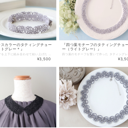
ンスカラーのタティングチョー
『四つ葉モチーフのタティングチョ
イトグレー＊』
ー（ライトグレー）』
1つのモチーフを上下に組み合わせて結い上げた タティングレースのチョーカーです。 柔らかく優しい印象を与えるニュアンスカラーは 普段の装いに程よいアクセントをプラスしたい時にも◎ 大人カジュアルからキレイ目まで 人とは違うオシャレを楽しみたい方にもおススメです。 【素材・色・サイズ】 ・レース糸 サイズ：長さ：約34cm、幅：約1.5cm アジャスター：約5,5cm ＊長さについてはブログ内「ネックレス・ブレスレットのサイズについて」を ご参照ください。長さは変更可能ですのでお気軽にご相談下さい＊ △▼△▼△▼△▼△▼△▼△▼△▼△▼△▼△▼△▼ ネックレスの留め具が苦手な方の為に 「小、大、マグネットタイプ」の金具ご用意しました。 プルダウンよりお選び下さい。 【基本金具】 ・金具（小） → カニカン（10×5mm）＋ アジャスター ・金具（大） → カニカン（12×6mm）＋ アジャスター（大き目） 【オプション金具】＋200円 ・マグネット（8×9mm） ＋ アジャスター（大き目） ◆有料（100円）包装有。詳細は「その他」→「ギフトラッピング」をご覧下さい◆
¥3,500
¥3,5