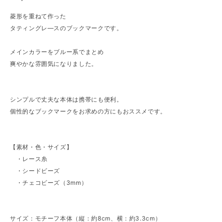
菱形を重ねて作った
タティングレ―スのブックマークです。
メインカラーをブルー系でまとめ
爽やかな雰囲気になりました。
シンプルで丈夫な本体は携帯にも便利。
個性的なブックマークをお求めの方にもおススメです。
【素材・色・サイズ】
・レース糸
・シードビーズ
・チェコビーズ（3mm）
サイズ：モチーフ本体（縦：約8cm、横：約3.3cm）