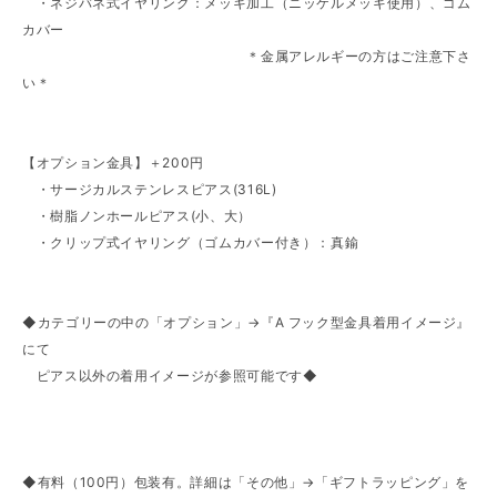
・ネジバネ式イヤリング：メッキ加工（ニッケルメッキ使用）、ゴム
カバー
＊金属アレルギーの方はご注意下さ
い＊
【オプション金具】＋200円
・サージカルステンレスピアス(316L)
・樹脂ノンホールピアス(小、大）
・クリップ式イヤリング（ゴムカバー付き）：真鍮
◆カテゴリーの中の「オプション」→『A フック型金具着用イメージ』
にて
ピアス以外の着用イメージが参照可能です◆
◆有料（100円）包装有。詳細は「その他」→「ギフトラッピング」を