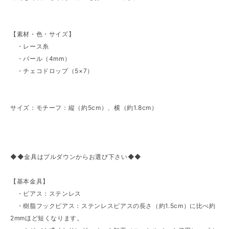
【素材・色・サイズ】
・レース糸
・パール（4mm）
・チェコドロップ（5×7）
サイズ：モチーフ：縦（約5cm）、横（約1.8cm）
◆◆金具はプルダウンからお選び下さい◆◆
【基本金具】
・ピアス：ステンレス
・樹脂フックピアス：ステンレスピアスの長さ（約1.5cm）に比べ約
2mmほど短くなります。