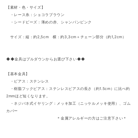
【素材・色・サイズ】
・レース糸：ショコラブラウン
・シードビーズ：薄めの赤、シャンパンピンク
サイズ：縦：約2,5cm 横：約3,3cm＋チェーン部分（約1,2cm）
◆◆金具はプルダウンからお選び下さい◆◆
【基本金具】
・ピアス：ステンレス
・樹脂フックピアス：ステンレスピアスの長さ（約1.5cm）に比べ約
2mmほど短くなります。
・ネジバネ式イヤリング：メッキ加工（ニッケルメッキ使用）、ゴム
カバー
＊金属アレルギーの方はご注意下さい＊