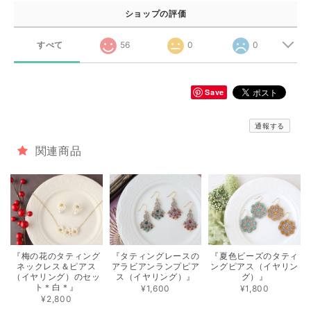
ショップの評価
すべて
56
0
0
Save
通報する
関連商品
『梅の花のタティング
『タティングレースの
『夏色ビーズのタティ
ネックレス＆ピアス
アラビアンランプピア
ングピアス（イヤリン
（イヤリング）のセッ
ス（イヤリング）』
グ）』
ト＊白＊』
¥1,600
¥1,800
¥2,800