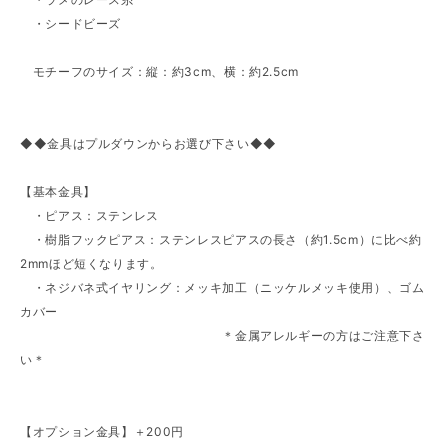
・シードビーズ
モチーフのサイズ：縦：約3cm、横：約2.5cm
◆◆金具はプルダウンからお選び下さい◆◆
【基本金具】
・ピアス：ステンレス
・樹脂フックピアス：ステンレスピアスの長さ（約1.5cm）に比べ約
2mmほど短くなります。
・ネジバネ式イヤリング：メッキ加工（ニッケルメッキ使用）、ゴム
カバー
＊金属アレルギーの方はご注意下さ
い＊
【オプション金具】＋200円