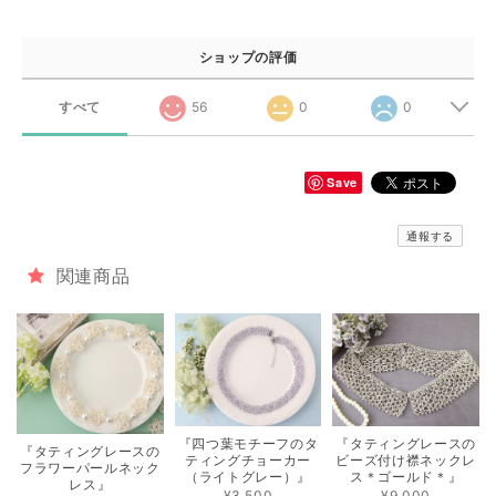
ショップの評価
すべて
56
0
0
Save
通報する
関連商品
『四つ葉モチーフのタ
『タティングレースの
『タティングレースの
ティングチョーカー
ビーズ付け襟ネックレ
フラワーパールネック
（ライトグレー）』
ス＊ゴールド＊』
レス』
¥3,500
¥9,000