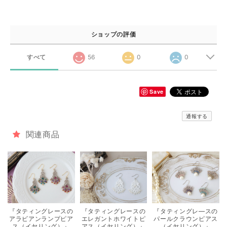
ショップの評価
すべて
56
0
0
Save
通報する
関連商品
『タティングレースの
『タティングレースの
『タティングレ―スの
アラビアンランプピア
エレガントホワイトピ
パールクラウンピアス
ス（イヤリング）』
アス（イヤリング）』
（イヤリング）』