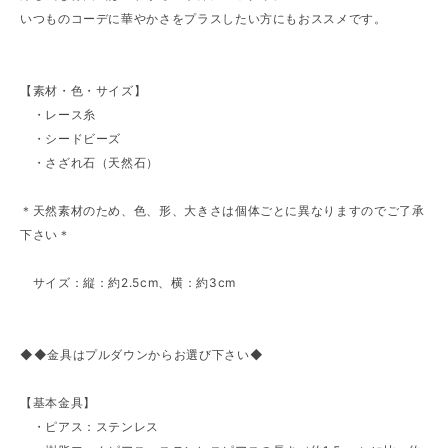
いつものコーデに華やかさをプラスしたい方にもおススメです。
【素材・色・サイズ】
・レース糸
・シードビーズ
・さざれ石（天然石）
＊天然素材のため、色、形、大きさは個体ごとに異なりますのでご了承
下さい＊
サイズ：縦：約2.5cm、横：約3cm
◆◆金具はプルダウンからお選び下さい◆
【基本金具】
・ピアス：ステンレス