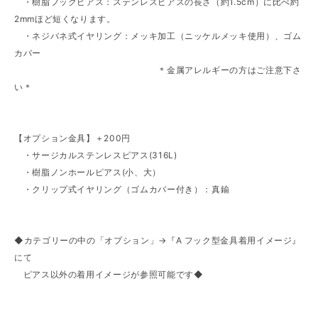
・樹脂フックピアス：ステンレスピアスの長さ（約1.5cm）に比べ約
2mmほど短くなります。
・ネジバネ式イヤリング：メッキ加工（ニッケルメッキ使用）、ゴム
カバー
＊金属アレルギーの方はご注意下さ
い＊
【オプション金具】＋200円
・サージカルステンレスピアス(316L)
・樹脂ノンホールピアス(小、大）
・クリップ式イヤリング（ゴムカバー付き）：真鍮
◆カテゴリーの中の「オプション」→『A フック型金具着用イメージ』
にて
ピアス以外の着用イメージが参照可能です◆